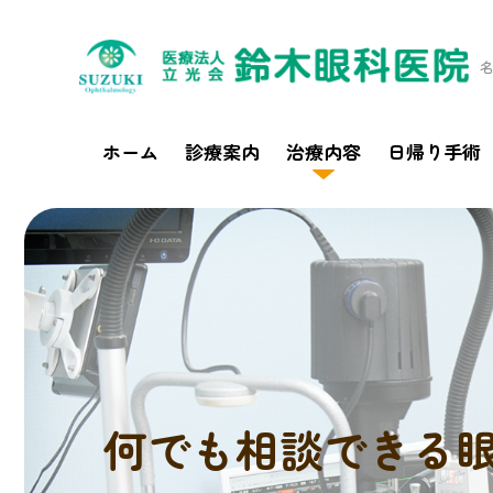
ホーム
診療案内
治療内容
日帰り手術
一般眼科
加齢黄斑変性
医院
白内障
眼瞼下垂
機器
緑内障
小児眼科
糖尿病網膜症
メガネ・コンタク
何でも相談できる