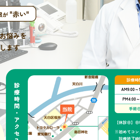
"赤い"
眼が
お悩みを
します
診療時
AM
9:00～1
PM
4:00～
手術
【休診日】日
※初めてコン
診療終了時