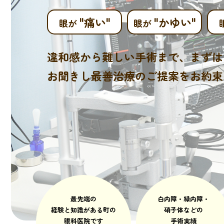
"痛い"
"かゆい"
眼が
眼が
違和感から難しい手術まで、
まずは
お聞きし最善治療の
ご提案をお約束
最先端の
白内障・緑内障・
経験と知識がある町の
硝子体などの
眼科医院です
手術実績