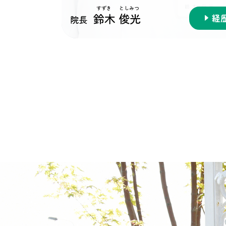
鈴木 俊光
経
院長