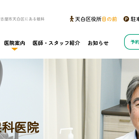
天白区役所
目の前
駐
名古屋市天白区にある眼科
予
医院案内
医師・スタッフ紹介
お知らせ
概要
施設紹介
紹介
医院沿革
ト
眼科医院