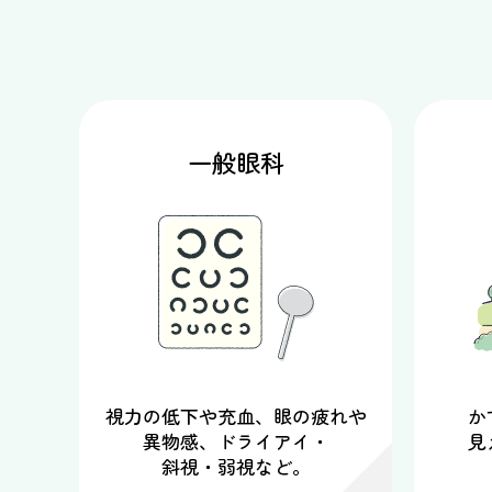
一般眼科
視力の低下や充血、眼の疲れや
か
異物感、ドライアイ・
見
斜視・弱視など。