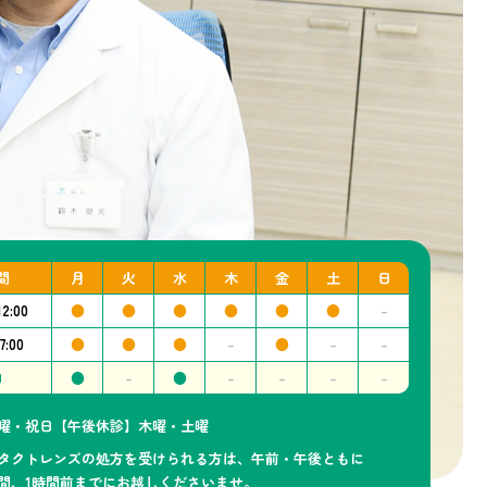
間
月
火
水
木
金
土
日
2:00
●
●
●
●
●
●
-
7:00
●
●
●
-
●
-
-
日
●
-
●
-
-
-
-
曜・祝日【午後休診】木曜・土曜
タクトレンズの処方を受けられる方は、午前・午後ともに
間、1時間前までにお越しくださいませ。